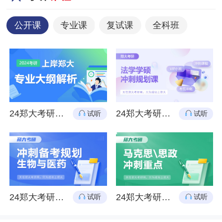
公开课
专业课
复试课
全科班
24郑大考研各个专业大纲解析
24郑大考研法学621+849冲刺备考规划
试听
试听
24郑大考研生物与医药冲刺备考规划
24郑大考研马理论644+824冲刺备考重点
试听
试听